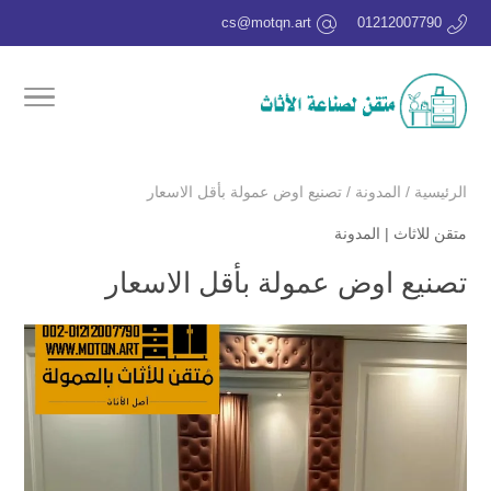
cs@motqn.art
01212007790
الرئيسية
/
المدونة
/
تصنيع اوض عمولة بأقل الاسعار
متقن للاثاث
|
المدونة
تصنيع اوض عمولة بأقل الاسعار