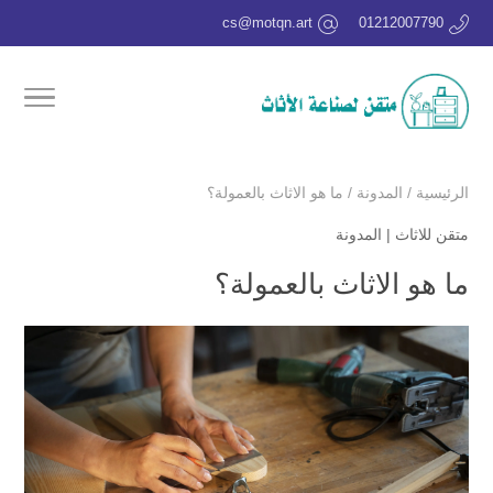
cs@motqn.art
01212007790
الرئيسية
/
المدونة
/
ما هو الاثاث بالعمولة؟
متقن للاثاث
|
المدونة
ما هو الاثاث بالعمولة؟