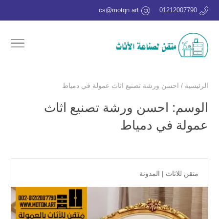
cs@motqn.art
01212007790
الرئيسية
/
احسن ورشة تصنيع اثاث عمولة في دمياط
الوسم:
احسن ورشة تصنيع اثاث
عمولة في دمياط
متقن للاثاث
|
المدونة