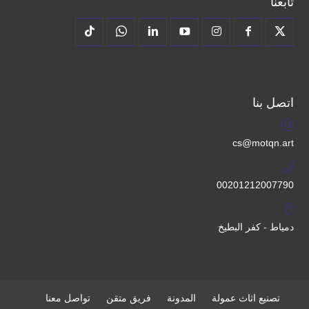
تابعنا
اتصل بنا
cs@motqn.art
00201212007790
دمياط - كفر البطيخ
تصنيع اثاث عمولة
المدونة
فريق متقن
تواصل معنا