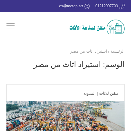
cs@motqn.art
01212007790
الرئيسية
/
استيراد اثاث من مصر
الوسم:
استيراد اثاث من مصر
متقن للاثاث
|
المدونة