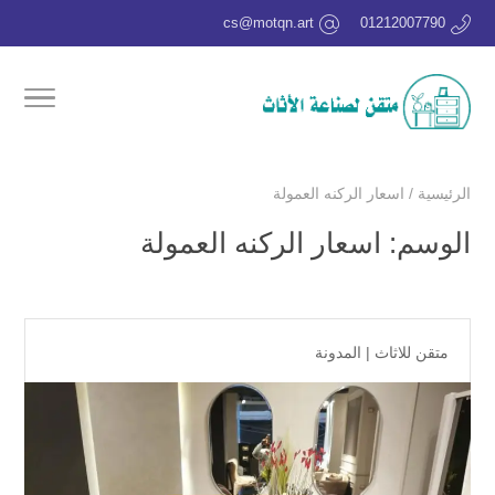
cs@motqn.art
01212007790
الرئيسية
/
اسعار الركنه العمولة
الوسم:
اسعار الركنه العمولة
متقن للاثاث
|
المدونة