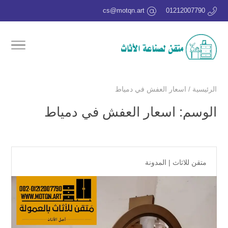
cs@motqn.art
01212007790
الرئيسية
/
اسعار العفش في دمياط
الوسم:
اسعار العفش في دمياط
متقن للاثاث
|
المدونة