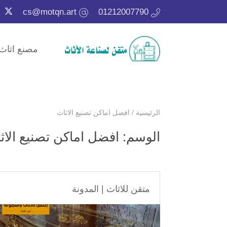
cs@motqn.art
01212007790
مصنع اثاث
الرئيسية
/
افضل اماكن تصنيع الاثاث
الوسم:
افضل اماكن تصنيع الاث
متقن للاثاث
|
المدونة