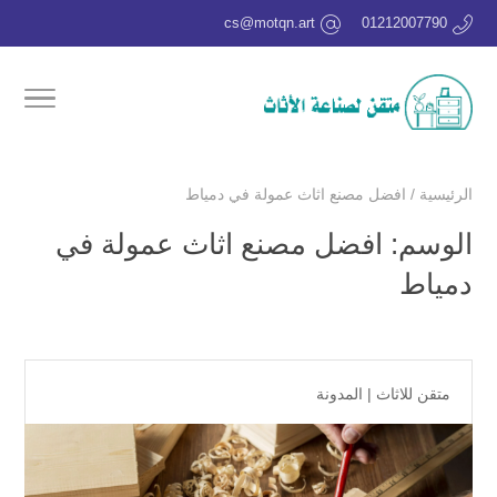
cs@motqn.art
01212007790
الرئيسية
/
افضل مصنع اثاث عمولة في دمياط
الوسم:
افضل مصنع اثاث عمولة في
دمياط
متقن للاثاث
|
المدونة