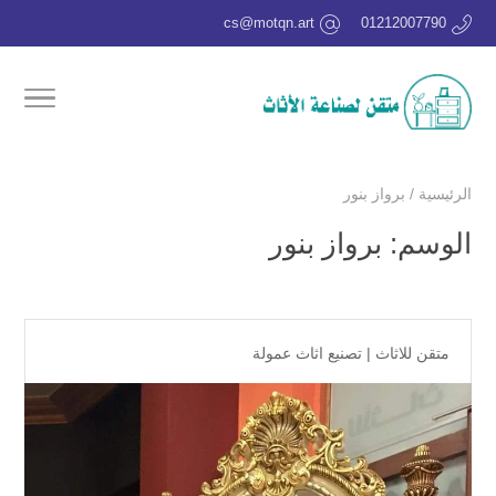
cs@motqn.art
01212007790
الرئيسية
/
برواز بنور
الوسم:
برواز بنور
متقن للاثاث
|
تصنيع اثاث عمولة