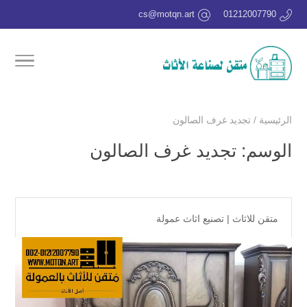
cs@motqn.art
01212007790
الرئيسية
/
تجديد غرف الصالون
الوسم:
تجديد غرف الصالون
متقن للاثاث
|
تصنيع اثاث عمولة