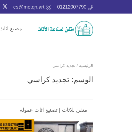
cs@motqn.art
01212007790
مصنع اثاث
الرئيسية
/
تجديد كراسي
الوسم:
تجديد كراسي
متقن للاثاث
|
تصنيع اثاث عمولة