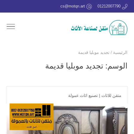
cs@motqn.art
01212007790
الرئيسية
/
تجديد موبليا قديمة
الوسم:
تجديد موبليا قديمة
متقن للاثاث
|
تصنيع اثاث عمولة