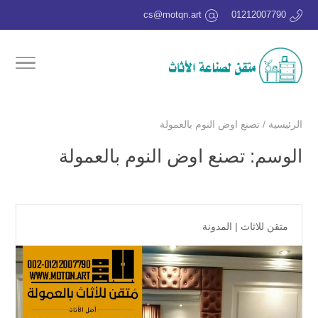
cs@motqn.art
01212007790
الرئيسية
/
تصنع اوض النوم بالعمولة
الوسم:
تصنع اوض النوم بالعمولة
متقن للاثاث
|
المدونة