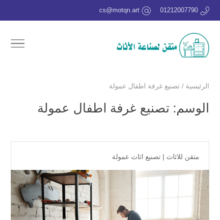
cs@motqn.art
01212007790
الرئيسية
/
تصنيع غرفة اطفال عمولة
الوسم:
تصنيع غرفة اطفال عمولة
متقن للاثاث
|
تصنيع اثاث عمولة