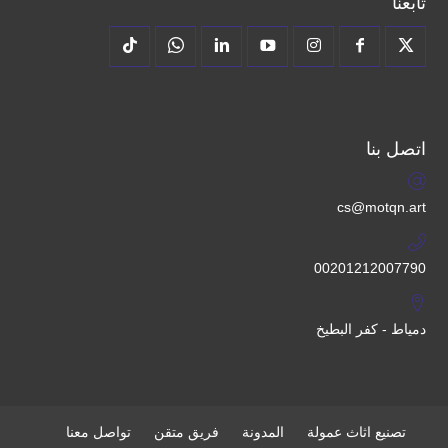
تابعنا
اتصل بنا
cs@motqn.art
00201212007790
دمياط - كفر البطيخ
تصنيع اثاث عمولة
المدونة
فريق متقن
تواصل معنا