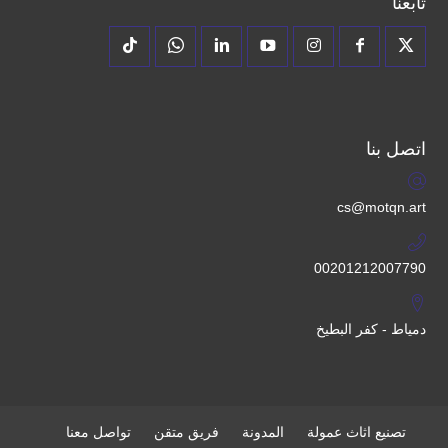
تابعنا
اتصل بنا
cs@motqn.art
00201212007790
دمياط - كفر البطيخ
تصنيع اثاث عمولة
المدونة
فريق متقن
تواصل معنا