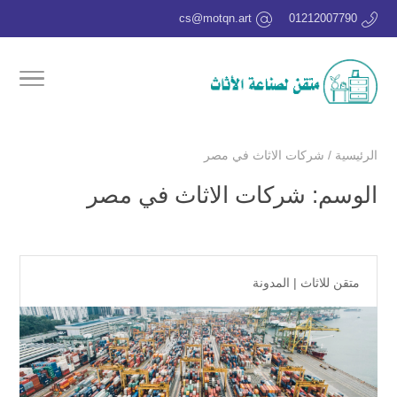
cs@motqn.art
01212007790
الرئيسية
/
شركات الاثاث في مصر
الوسم:
شركات الاثاث في مصر
متقن للاثاث
|
المدونة