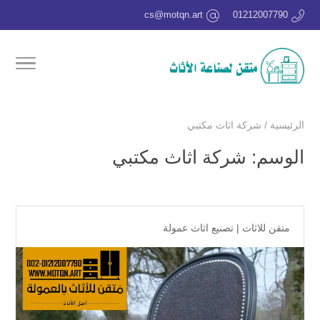
cs@motqn.art
01212007790
الرئيسية
/
شركة اثاث مكتبي
الوسم:
شركة اثاث مكتبي
متقن للاثاث
|
تصنيع اثاث عمولة