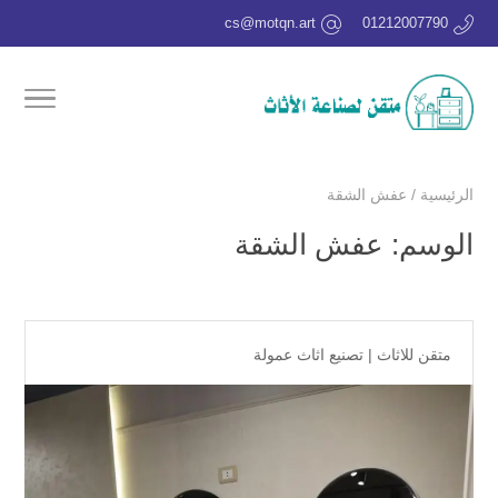
cs@motqn.art
01212007790
الرئيسية
/
عفش الشقة
الوسم:
عفش الشقة
متقن للاثاث
|
تصنيع اثاث عمولة