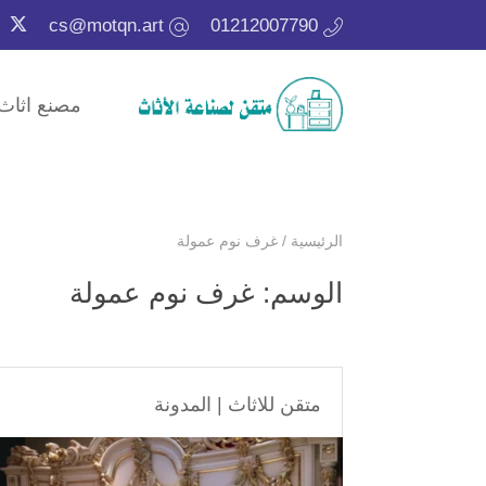
cs@motqn.art
01212007790
مصنع اثاث
الرئيسية
/
غرف نوم عمولة
الوسم:
غرف نوم عمولة
متقن للاثاث
|
المدونة