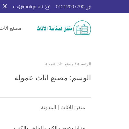
cs@motqn.art
01212007790
مصنع اثاث
الرئيسية
/
مصنع اثاث عمولة
الوسم:
مصنع اثاث عمولة
متقن للاثاث
|
المدونة
مزايا وعيوب الكنب الجاهز والكنب