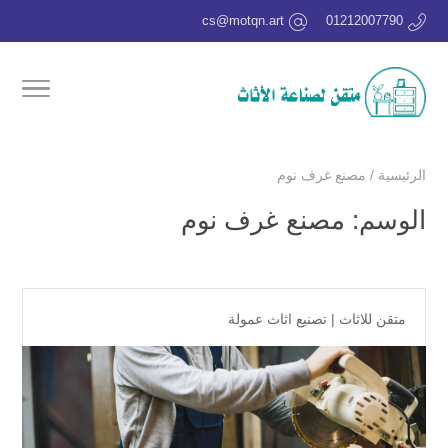
cs@motqn.art
01212007790
الرئيسية
/
مصنع غرف نوم
الوسم:
مصنع غرف نوم
متقن للاثاث
|
تصنيع اثاث عمولة