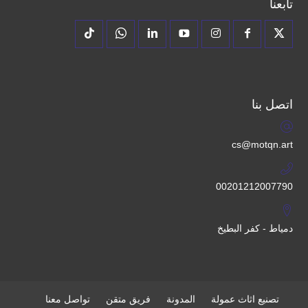
تابعنا
اتصل بنا
cs@motqn.art
00201212007790
دمياط - كفر البطيخ
تصنيع اثاث عمولة
المدونة
فريق متقن
تواصل معنا