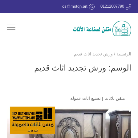
cs@motqn.art
01212007790
الرئيسية
/
ورش تجديد اثاث قديم
الوسم:
ورش تجديد اثاث قديم
متقن للاثاث
|
تصنيع اثاث عمولة